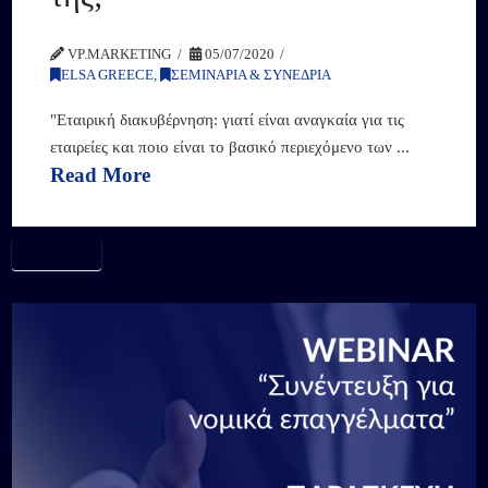
VP.MARKETING
05/07/2020
ELSA GREECE
,
ΣΕΜΙΝΑΡΙΑ & ΣΥΝΕΔΡΙΑ
"Εταιρική διακυβέρνηση: γιατί είναι αναγκαία για τις
εταιρείες και ποιο είναι το βασικό περιεχόμενο των ...
Read More
#WEBINARS