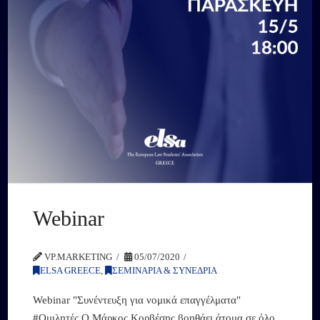
Webinar
VP.MARKETING
05/07/2020
ELSA GREECE
,
ΣΕΜΙΝΑΡΙΑ & ΣΥΝΕΔΡΙΑ
Webinar "Συνέντευξη για νομικά επαγγέλματα"
#Ομιλητές Ο Μάρκος Κορβέσης βοηθάει άτομα σε όλο