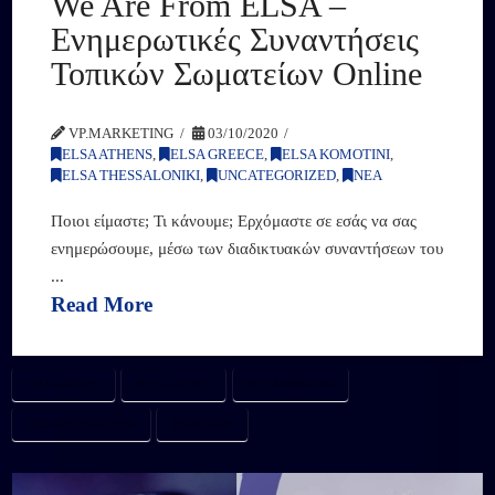
We Are From ELSA –
Ενημερωτικές Συναντήσεις
Τοπικών Σωματείων Online
VP.MARKETING
03/10/2020
ELSA ATHENS
,
ELSA GREECE
,
ELSA KOMOTINI
,
ELSA THESSALONIKI
,
UNCATEGORIZED
,
ΝΕΑ
Ποιοι είμαστε; Τι κάνουμε; Ερχόμαστε σε εσάς να σας
ενημερώσουμε, μέσω των διαδικτυακών συναντήσεων του
...
Read More
#ELSAATHENS
#ELSAGREECE
#ELSAKOMOTINI
#ELSATHESSALONIKI
#WEBINARS