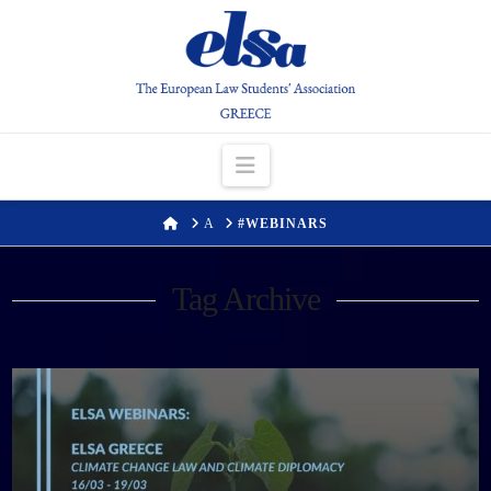
Navigation
HOME
Α
#WEBINARS
Tag Archive