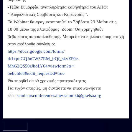
-Τζίβα Ευμορφία, αναπληρώτρια καθηγήτρια του ΑΠΘ:
‘’Ασφαλιστικές Συμβάσεις και Κορωνοϊός’’.
Το Webinar θα πραγματοποιηθεί το Σάββατο 23 Μαΐου στις
18:00 μέσω της πλατφόρμας Zoom. Θα χορηγηθούν
βεβαιώσεις παρακολούθησης. Μπορείτε να δηλώσετε συμμετοχή
στον ακόλουθο σύνδεσμο:
https://docs.google.com/forms/
d/1xpuGQJnCW57RM_jrQf_skvZP0e-
MhG2QS50rJboLY64/viewform?ts=
5ebcfde8&edit_requested=true
Θα τηρηθεί σειρά χρονικής προτεραιότητας.
Για τυχόν απορίες, μη διστάσετε να επικοινωνήσετε
εδώ:
seminarsconferences.
thessaloniki@gr.elsa.org
#WEBINARS