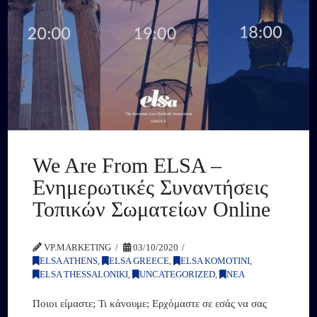
We Are From ELSA –
Ενημερωτικές Συναντήσεις
Τοπικών Σωματείων Online
VP.MARKETING
03/10/2020
ELSA ATHENS
,
ELSA GREECE
,
ELSA KOMOTINI
,
ELSA THESSALONIKI
,
UNCATEGORIZED
,
ΝΕΑ
Ποιοι είμαστε; Τι κάνουμε; Ερχόμαστε σε εσάς να σας