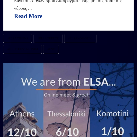
Εθνικού Διαγωνισμού Διαπραγμάτευσης με τους τοπικούς
γύρους ...
Read More
#ELSAATHENS
#ELSAGREECE
#ELSAKOMOTINI
#ELSATHESSALONIKI
#ENC