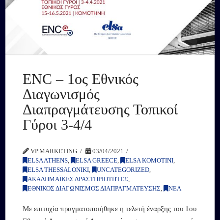
ENC – 1ος Εθνικός
Διαγωνισμός
Διαπραγμάτευσης Τοπικοί
Γύροι 3-4/4
VP.MARKETING
03/04/2021
ELSA ATHENS
,
ELSA GREECE
,
ELSA KOMOTINI
,
ELSA THESSALONIKI
,
UNCATEGORIZED
,
ΑΚΑΔΗΜΑΪΚΕΣ ΔΡΑΣΤΗΡΙΟΤΗΤΕΣ
,
ΕΘΝΙΚΟΣ ΔΙΑΓΩΝΙΣΜΟΣ ΔΙΑΠΡΑΓΜΑΤΕΥΣΗΣ
,
ΝΕΑ
Με επιτυχία πραγματοποιήθηκε η τελετή έναρξης του 1ου