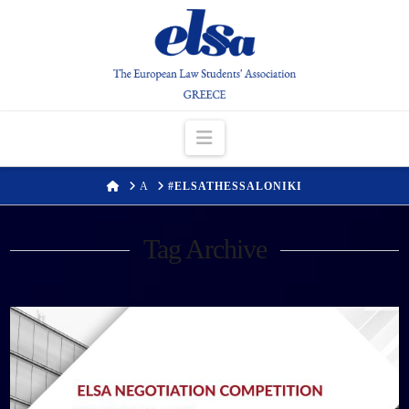
Navigation
HOME
Α
#ELSATHESSALONIKI
Tag Archive