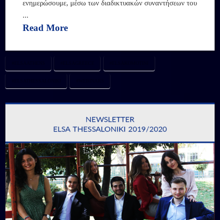
ενημερώσουμε, μέσω των διαδικτυακών συναντήσεων του
...
Read More
#ELSAATHENS
#ELSAGREECE
#ELSAKOMOTINI
#ELSATHESSALONIKI
#WEBINARS