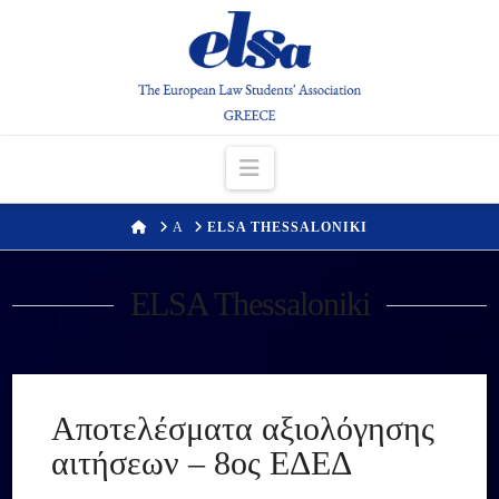
Navigation
HOME
Α
ELSA THESSALONIKI
ELSA Thessaloniki
Αποτελέσματα αξιολόγησης
αιτήσεων – 8ος ΕΔΕΔ