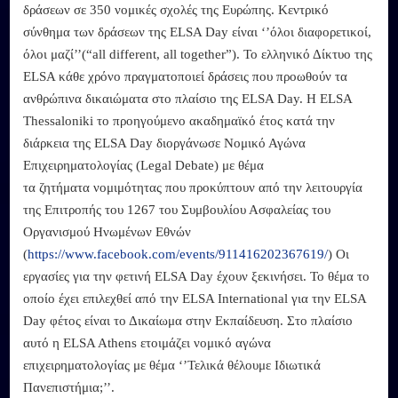
δράσεων σε 350 νομικές σχολές της Ευρώπης. Κεντρικό
σύνθημα των δράσεων της ELSA Day είναι ‘’όλοι διαφορετικοί,
όλοι μαζί’’(“all different, all together”). Το ελληνικό Δίκτυο της
ELSA κάθε χρόνο πραγματοποιεί δράσεις που προωθούν τα
ανθρώπινα δικαιώματα στο πλαίσιο της ELSA Day. Η ELSA
Thessaloniki το προηγούμενο ακαδημαϊκό έτος κατά την
διάρκεια της ELSA Day διοργάνωσε Νομικό Αγώνα
Επιχειρηματολογίας (Legal Debate) με θέμα
τα ζητήματα νομιμότητας που προκύπτουν από την λειτουργία
της Επιτροπής του 1267 του Συμβουλίου Ασφαλείας του
Οργανισμού Ηνωμένων Εθνών
(
https://www.facebook.com/events/911416202367619/
) Οι
εργασίες για την φετινή ΕLSA Day έχουν ξεκινήσει. Το θέμα το
οποίο έχει επιλεχθεί από την ELSA International για την ELSA
Day φέτος είναι το Δικαίωμα στην Εκπαίδευση. Στο πλαίσιο
αυτό η ELSA Athens ετοιμάζει νομικό αγώνα
επιχειρηματολογίας με θέμα ‘’Τελικά θέλουμε Ιδιωτικά
Πανεπιστήμια;’’.