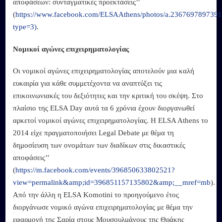
αποφάσεων: συνταγματικές προεκτάσεις’’
(
https://www.facebook.com/ELSAAthens/photos/a.236769789739
type=3)
.
Νομικοί αγώνες επιχειρηματολογίας
Οι νομικοί αγώνες επιχειρηματολογίας αποτελούν μια καλή
ευκαιρία για κάθε συμμετέχοντα να αναπτύξει τις
επικοινωνιακές του δεξιότητες και την κριτική του σκέψη. Στο
πλαίσιο της ELSA Day αυτά τα 6 χρόνια έχουν διοργανωθεί
αρκετοί νομικοί αγώνες επιχειρηματολογίας. Η ELSA Athens το
2014 είχε πραγματοποιήσει Legal Debate με θέμα τη
δημοσίευση των ονομάτων των διαδίκων στις δικαστικές
αποφάσεις’’
(
https://m.facebook.com/events/396850633802521?
view=permalink&amp;id=396851157135802&amp;__mref=mb
).
Από την άλλη η ELSA Komotini το προηγούμενο έτος
διοργάνωσε νομικό αγώνα επιχειρηματολογίας με θέμα την
εφαρμογή της Σαρία στους Μουσουλμάνους της Θράκης