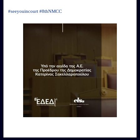
#seeyouincourt
#8thNMCC