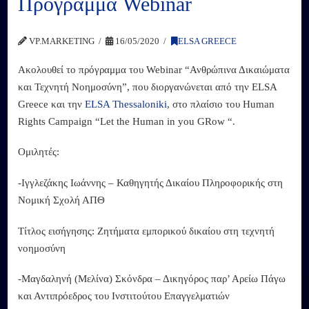
Πρόγραμμα Webinar
VP.MARKETING
16/05/2020
ELSA GREECE
Ακολουθεί το πρόγραμμα του Webinar “Ανθρώπινα Δικαιώματα
και Τεχνητή Νοημοσύνη”, που διοργανώνεται από την ELSA
Greece και την
ELSA Thessaloniki
, στο πλαίσιο του Human
Rights Campaign “Let the Human in you GRow “.
Ομιλητές:
-Ιγγλεζάκης Ιωάννης – Καθηγητής Δικαίου Πληροφορικής στη
Νομική Σχολή ΑΠΘ
Τίτλος εισήγησης: Ζητήματα εμπορικού δικαίου στη τεχνητή
νοημοσύνη
-Μαγδαληνή (Μελίνα) Σκόνδρα – Δικηγόρος παρ’ Αρείω Πάγω
και Αντιπρόεδρος του Ινστιτούτου Επαγγελματιών