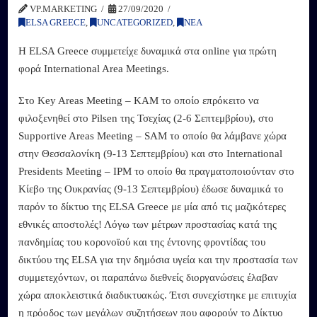
VP.MARKETING
27/09/2020
ELSA GREECE
,
UNCATEGORIZED
,
ΝΕΑ
Η ELSA Greece συμμετείχε δυναμικά στα online για πρώτη
φορά International Area Meetings.
Στο Key Areas Meeting – KAM το οποίο επρόκειτο να
φιλοξενηθεί στο Pilsen της Τσεχίας (2-6 Σεπτεμβρίου), στο
Supportive Areas Meeting – SAM το οποίο θα λάμβανε χώρα
στην Θεσσαλονίκη (9-13 Σεπτεμβρίου) και στο International
Presidents Meeting – IPM το οποίο θα πραγματοποιούνταν στο
Κίεβο της Ουκρανίας (9-13 Σεπτεμβρίου) έδωσε δυναμικά το
παρόν το δίκτυο της ELSA Greece με μία από τις μαζικότερες
εθνικές αποστολές! Λόγω των μέτρων προστασίας κατά της
πανδημίας του κορονοϊού και της έντονης φροντίδας του
δικτύου της ELSA για την δημόσια υγεία και την προστασία των
συμμετεχόντων, οι παραπάνω διεθνείς διοργανώσεις έλαβαν
χώρα αποκλειστικά διαδικτυακώς. Έτσι συνεχίστηκε με επιτυχία
η πρόοδος των μεγάλων συζητήσεων που αφορούν το Δίκτυο