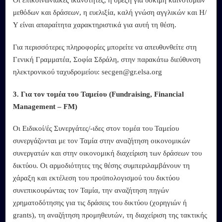
Οι επικοινωνιακές ικανότητες, η όρεξη για δοκιμή καινοτόμων
μεθόδων και δράσεων, η ευελιξία, καλή γνώση αγγλικών και Η/
Υ είναι απαραίτητα χαρακτηριστικά για αυτή τη θέση.
Για περισσότερες πληροφορίες μπορείτε να απευθυνθείτε στη
Γενική Γραμματέα, Σοφία Σδράλη, στην παρακάτω διεύθυνση
ηλεκτρονικού ταχυδρομείου: secgen@gr.elsa.org
3. Για τον τομέα του Ταμείου (Fundraising, Financial
Management – FM)
Οι Ειδικοί/ές Συνεργάτες/-ιδες στον τομέα του Ταμείου
συνεργάζονται με τον Ταμία στην αναζήτηση οικονομικών
συνεργατών και στην οικονομική διαχείριση των δράσεων του
δικτύου. Οι αρμοδιότητες της θέσης συμπεριλαμβάνουν τη
χάραξη και εκτέλεση του προϋπολογισμού του δικτύου
συνεπικουρώντας τον Ταμία, την αναζήτηση πηγών
χρηματοδότησης για τις δράσεις του δικτύου (χορηγιών ή
grants), τη αναζήτηση προμηθευτών, τη διαχείριση της τακτικής