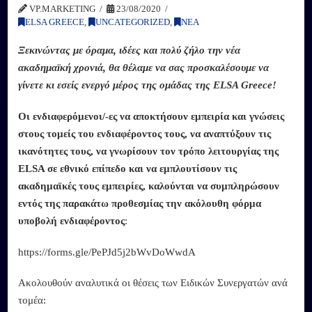
VP.MARKETING
23/08/2020
ELSA GREECE
,
UNCATEGORIZED
,
ΝΕΑ
Ξεκινώντας με όραμα, ιδέες και πολύ ζήλο την νέα
ακαδημαϊκή χρονιά, θα θέλαμε να σας προσκαλέσουμε να
γίνετε κι εσείς ενεργό μέρος της ομάδας της ELSA Greece!
Οι ενδιαφερόμενοι/-ες να αποκτήσουν εμπειρία και γνώσεις
στους τομείς του ενδιαφέροντος τους, να αναπτύξουν τις
ικανότητες τους, να γνωρίσουν τον τρόπο λειτουργίας της
ELSA σε εθνικό επίπεδο και να εμπλουτίσουν τις
ακαδημαϊκές τους εμπειρίες, καλούνται να συμπληρώσουν
εντός της παρακάτω προθεσμίας την ακόλουθη φόρμα
υποβολή ενδιαφέροντος
:
https://forms.gle/PePJd5j2bWvDoWwdA
Ακολουθούν αναλυτικά οι θέσεις των Ειδικών Συνεργατών ανά
τομέα: