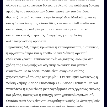
υλικού για τα κοινωνικά δίκτυα με σκοπό την καλύτερη δυνατή
προβολή του συνόλου των δραστηριοτήτων του δικτύου.
Φροντίζουν από κοινού με την Αντιπρόεδρο Marketing για τη
συνεχή ανανέωση της ιστοσελίδας και των sociall media του
σωματείου, παράλληλα με την επικοινωνία με τα τοπικά
σωματεία και εξωτερικούς συνεργάτες για τη σωστή
αλληλοπροώθηση δράσεων.
Σημαντικές δεξιότητες κρίνονται η επινοητικότητα, η συνέπεια,
η οργανωτικότητα και η προθυμία για διάθεση αρκετού
ελεύθερου χρόνου. Επικοινωνιακές δεξιότητες, ευελιξία στη
χρήση της ελληνικής και αγγλικής γλώσσας και μεγάλη
εξοικείωση με τα social media είναι αναγκαία επίσης
χαρακτηριστικά του/της υποψηφίου. Θα εκτιμηθεί ιδιαιτέρως η
γνώση χρήσης Adobe Photoshop CC, Adobe Premiere Pro και
γενικότερα η εξοικείωση με προγράμματα επεξεργασίας εικόνας
και βίντεο, καθώς και η κατοχή φωτογραφικού εξοπλισμού.
Ωστόσο αυτά δεν κρίνονται απαραίτητα καθώς θα διενεργηθούν
trainings για τη χρήση τους με σκοπό τη δημιουργία