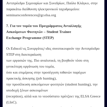
Αντιπρόεδρο Σεμιναρίων και Συνεδρίων, Παύλο Κλάγκο, στην
παρακάτω διεύθυνση ηλεκτρονικού ταχυδρομείου:
seminarsconferences@gr.elsa.org
7. Για τον τομέα του Προγράμματος Ανταλλαγής
Ασκούμενων Φοιτητών – Student Trainee
Exchange Programme (STEP)
Οι Ειδικοί/-ες Συνεργάτες/-ιδες συνεπικουρούν την Αντιπρόεδρο
STEP στη διεκπεραίωση
των εργασιών της. Πιο αναλυτικά, τη βοηθούν τόσο στη
γενικότερη οργάνωση του τομέα,
όσο και επιμέρους στην προσέγγιση πιθανών παρόχων
πρακτικής άσκησης (job hunting),
την προσέλκυση ασκούμενων φοιτητών (student hunting), την
υποδοχή ξένων ασκουμένων
(reception), αλλά και το νεοσύστατο πρότζεκτ της ELSA Greece
(LInC).