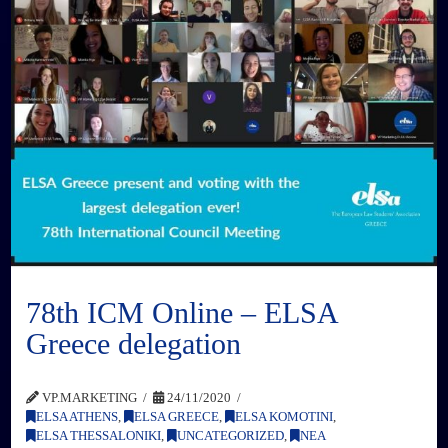
78th ICM Online – ELSA
Greece delegation
VP.MARKETING
24/11/2020
ELSA ATHENS
,
ELSA GREECE
,
ELSA KOMOTINI
,
ELSA THESSALONIKI
,
UNCATEGORIZED
,
ΝΕΑ