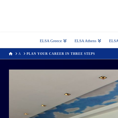
ELSA Greece
ELSA Athens
ELSA
HOME
Α
PLAN YOUR CAREER IN THREE STEPS