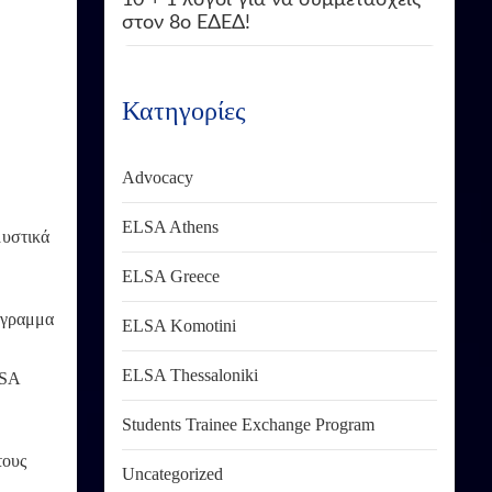
στον 8ο ΕΔΕΔ!
Κατηγορίες
Advocacy
ELSA Athens
μυστικά
ELSA Greece
όγραμ
μα
ELSA Komotini
ELSA Thessaloniki
LSA
Students Trainee Exchange Program
τους
Uncategorized