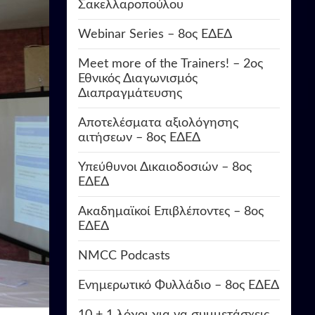
Σακελλαροπούλου
Webinar Series – 8ος ΕΔΕΔ
Meet more of the Trainers! – 2ος
Εθνικός Διαγωνισμός
Διαπραγμάτευσης
Αποτελέσματα αξιολόγησης
αιτήσεων – 8ος ΕΔΕΔ
Υπεύθυνοι Δικαιοδοσιών – 8ος
ΕΔΕΔ
Ακαδημαϊκοί Επιβλέποντες – 8ος
ΕΔΕΔ
NMCC Podcasts
Ενημερωτικό Φυλλάδιο – 8ος ΕΔΕΔ
10 + 1 λόγοι για να συμμετάσχεις