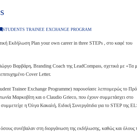
s
STUDENTS TRAINEE EXCHANGE PROGRAM
κή Εκδήλωση Plan your own career in three STEPs , στο καφέ του
 Γιώργο Βαρβάρη, Branding Coach της LeadCompass, σχετικά με «Τα 
επιτυχημένο Cover Letter.
Student Trainee Exchange Programme) παρουσίασε λεπτομερώς το Πρ
Αντωνία Μαρκοβίτη και ο Claudio Grieco, που έχουν συμμετάσχει στο
η συμμετείχε η Όλγα Κακαλή, Ειδική Συνεργάτιδα για το STEP της E
 όσους συνέβαλαν στη διοργάνωση της εκδήλωσης, καθώς και όλους 