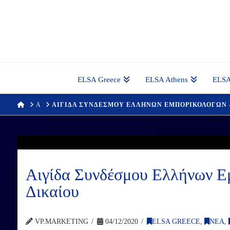
ELSA Greece
ELSA Athens
ELSA
HOME
Α
ΑΙΓΙΔΑ ΣΥΝΔΕΣΜΟΥ ΕΛΛΗΝΩΝ ΕΜΠΟΡΙΚΟΛΟΓΩΝ -
Αιγίδα Συνδέσμου Ελλήνων Εμ
Δικαίου
VP.MARKETING
04/12/2020
ELSA GREECE
,
ΝΕΑ
,