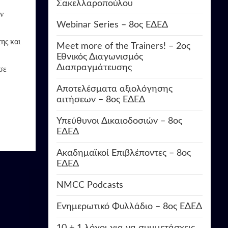
Σακελλαροπούλου
ν
Webinar Series – 8ος ΕΔΕΔ
ης και
Meet more of the Trainers! – 2ος
Εθνικός Διαγωνισμός
Διαπραγμάτευσης
σε
Αποτελέσματα αξιολόγησης
αιτήσεων – 8ος ΕΔΕΔ
Υπεύθυνοι Δικαιοδοσιών – 8ος
ΕΔΕΔ
Ακαδημαϊκοί Επιβλέποντες – 8ος
ΕΔΕΔ
NMCC Podcasts
Ενημερωτικό Φυλλάδιο – 8ος ΕΔΕΔ
10 + 1 λόγοι για να συμμετάσχεις