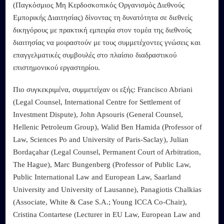
(Παγκόσμιος Μη Κερδοσκοπικός Οργανισμός Διεθνούς
Εμπορικής Διαιτησίας) δίνοντας τη δυνατότητα σε διεθνείς
δικηγόρους με πρακτική εμπειρία στον τομέα της διεθνούς
διαιτησίας να μοιραστούν με τους συμμετέχοντες γνώσεις και
επαγγελματικές συμβουλές στο πλαίσιο διαδραστικού
επιστημονικού εργαστηρίου.
Πιο συγκεκριμένα, συμμετείχαν οι εξής: Francisco Abriani
(Legal Counsel, International Centre for Settlement of
Investment Dispute), John Apsouris (General Counsel,
Hellenic Petroleum Group), Walid Ben Hamida (Professor of
Law, Sciences Po and University of Paris-Saclay), Julian
Bordaçahar (Legal Counsel, Permanent Court of Arbitration,
The Hague), Marc Bungenberg (Professor of Public Law,
Public International Law and European Law, Saarland
University and University of Lausanne), Panagiotis Chalkias
(Associate, White & Case S.A.; Young ICCA Co-Chair),
Cristina Contartese (Lecturer in EU Law, European Law and