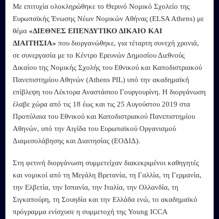
Με επιτυχία ολοκληρώθηκε το Θερινό Νομικό Σχολείο της
Ευρωπαϊκής Ένωσης Νέων Νομικών Αθήνας (ELSA Athens) με
θέμα
«ΔΙΕΘΝΕΣ ΕΠΕΝΔΥΤΙΚΟ ΔΙΚΑΙΟ ΚΑΙ
ΔΙΑΙΤΗΣΙΑ»
που διοργανώθηκε, για τέταρτη συνεχή χρονιά,
σε συνεργασία με το Κέντρο Ερευνών Δημοσίου Διεθνούς
Δικαίου της Νομικής Σχολής του Εθνικού και Καποδιστριακού
Πανεπιστημίου Αθηνών (Athens PIL) υπό την ακαδημαϊκή
επίβλεψη του Λέκτορα Αναστάσιου Γουργουρίνη. Η διοργάνωση
έλαβε χώρα από τις 18 έως και τις 25 Αυγούστου 2019 στα
Προπύλαια του Εθνικού και Καποδιστριακού Πανεπιστημίου
Αθηνών, υπό την Αιγίδα του Ευρωπαϊκού Οργανισμού
Διαμεσολάβησης και Διαιτησίας (ΕΟΔΙΔ).
Στη φετινή διοργάνωση συμμετείχαν διακεκριμένοι καθηγητές
και νομικοί από τη Μεγάλη Βρετανία, τη Γαλλία, τη Γερμανία,
την Ελβετία, την Ισπανία, την Ιταλία, την Ολλανδία, τη
Σιγκαπούρη, τη Σουηδία και την Ελλάδα ενώ, το ακαδημαϊκό
πρόγραμμα ενίσχυσε η συμμετοχή της Young ICCA