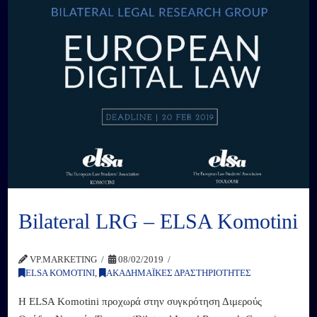
Βilateral LRG – ELSA Komotini
VP.MARKETING
08/02/2019
ELSA KOMOTINI
,
ΑΚΑΔΗΜΑΪΚΕΣ ΔΡΑΣΤΗΡΙΟΤΗΤΕΣ
Η ELSA Komotini προχωρά στην συγκρότηση Διμερούς