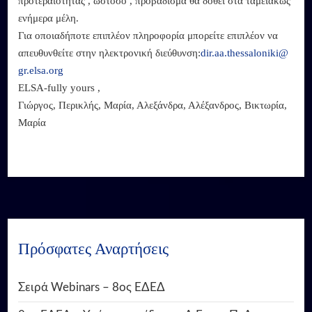
προτεραιότητας , ωστόσο , προβάδισμα θα δοθεί στα ταμειακώς
ενήμερα μέλη.
Για οποιαδήποτε επιπλέον πληροφορία μπορείτε επιπλέον να
απευθυνθείτε στην ηλεκτρονική διεύθυνση:
dir.aa.thessaloniki@
gr.elsa.org
ELSA-fully yours ,
Γιώργος, Περικλής, Μαρία, Αλεξάνδρα, Αλέξανδρος, Βικτωρία,
Μαρία
Πρόσφατες Αναρτήσεις
Σειρά Webinars – 8ος ΕΔΕΔ