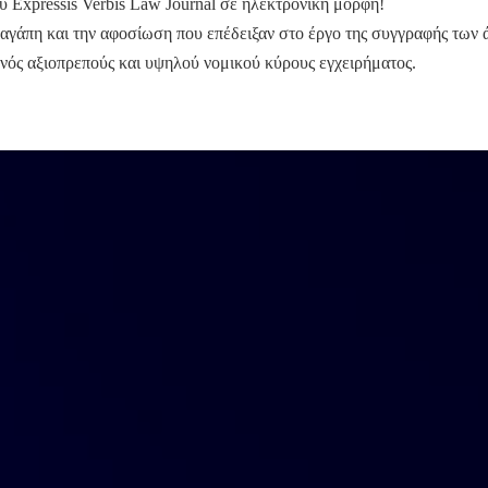
υ Expressis Verbis Law Journal σε ηλεκτρονική μορφή!
ν αγάπη και την αφοσίωση που επέδειξαν στο έργο της συγγραφής των
νός αξιοπρεπούς και υψηλού νομικού κύρους εγχειρήματος.