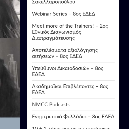
Σακελλαροπούλου
Webinar Series – 8ος ΕΔΕΔ
Meet more of the Trainers! – 2ος
Εθνικός Διαγωνισμός
Διαπραγμάτευσης
Αποτελέσματα αξιολόγησης
αιτήσεων – 8ος ΕΔΕΔ
Υπεύθυνοι Δικαιοδοσιών – 8ος
ΕΔΕΔ
Ακαδημαϊκοί Επιβλέποντες – 8ος
ΕΔΕΔ
NMCC Podcasts
Ενημερωτικό Φυλλάδιο – 8ος ΕΔΕΔ
10 + 1 λόγοι για να συμμετάσχεις