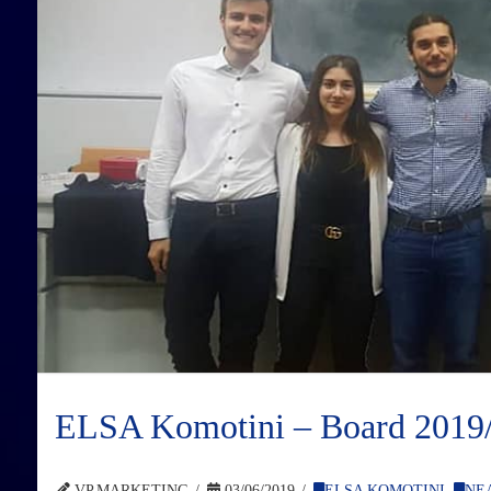
ELSA Komotini – Board 2019
VP.MARKETING
03/06/2019
ELSA KOMOTINI
,
ΝΕ