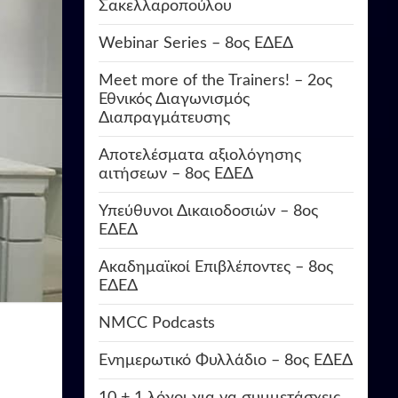
Σακελλαροπούλου
Webinar Series – 8ος ΕΔΕΔ
Meet more of the Trainers! – 2ος
Εθνικός Διαγωνισμός
Διαπραγμάτευσης
Αποτελέσματα αξιολόγησης
αιτήσεων – 8ος ΕΔΕΔ
Υπεύθυνοι Δικαιοδοσιών – 8ος
ΕΔΕΔ
Ακαδημαϊκοί Επιβλέποντες – 8ος
ΕΔΕΔ
NMCC Podcasts
Ενημερωτικό Φυλλάδιο – 8ος ΕΔΕΔ
10 + 1 λόγοι για να συμμετάσχεις