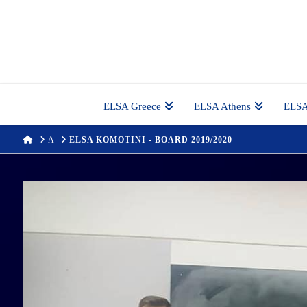
ELSA Greece
ELSA Athens
ELSA
HOME
Α
ELSA KOMOTINI - BOARD 2019/2020