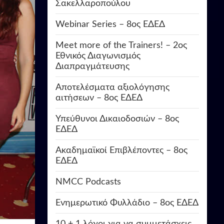
Σακελλαροπούλου
Webinar Series – 8ος ΕΔΕΔ
Meet more of the Trainers! – 2ος
Εθνικός Διαγωνισμός
Διαπραγμάτευσης
Αποτελέσματα αξιολόγησης
αιτήσεων – 8ος ΕΔΕΔ
Υπεύθυνοι Δικαιοδοσιών – 8ος
ΕΔΕΔ
Ακαδημαϊκοί Επιβλέποντες – 8ος
ΕΔΕΔ
NMCC Podcasts
Ενημερωτικό Φυλλάδιο – 8ος ΕΔΕΔ
10 + 1 λόγοι για να συμμετάσχεις