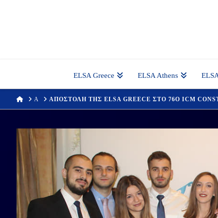
ELSA Greece
ELSA Athens
ELSA
HOME
Α
ΑΠΟΣΤΟΛΗ ΤΗΣ ELSA GREECE ΣΤΟ 76Ο ICM CON