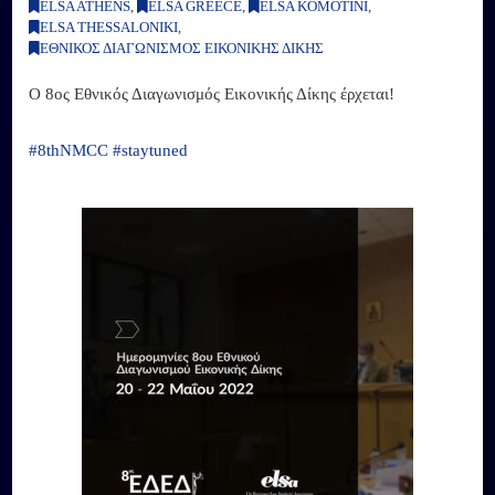
ELSA ATHENS
,
ELSA GREECE
,
ELSA KOMOTINI
,
ELSA THESSALONIKI
,
ΕΘΝΙΚΟΣ ΔΙΑΓΩΝΙΣΜΟΣ ΕΙΚΟΝΙΚΗΣ ΔΙΚΗΣ
Ο 8ος Εθνικός Διαγωνισμός Εικονικής Δίκης έρχεται!
#8thNMCC
#staytuned