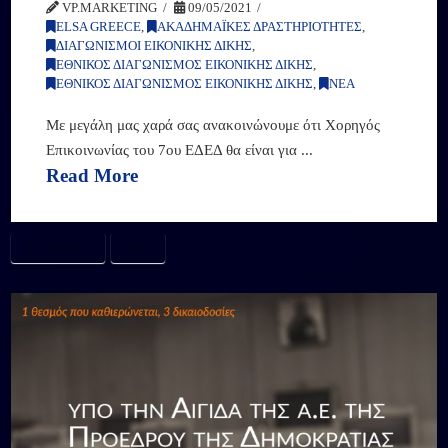
VP.MARKETING
09/05/2021
ELSA GREECE
,
ΑΚΑΔΗΜΑΪΚΕΣ ΔΡΑΣΤΗΡΙΟΤΗΤΕΣ
,
ΔΙΑΓΩΝΙΣΜΟΙ ΕΙΚΟΝΙΚΗΣ ΔΙΚΗΣ
,
ΕΘΝΙΚΟΣ ΔΙΑΓΩΝΙΣΜΟΣ ΕΙΚΟΝΙΚΗΣ ΔΙΚΗΣ
,
ΕΘΝΙΚΟΣ ΔΙΑΓΩΝΙΣΜΟΣ ΕΙΚΟΝΙΚΗΣ ΔΙΚΗΣ
,
ΝΕΑ
Με μεγάλη μας χαρά σας ανακοινώνουμε ότι Χορηγός
Επικοινωνίας του 7ου ΕΔΕΔ θα είναι για ...
Read More
#ELSAGREECE
#ΕΔΕΔ