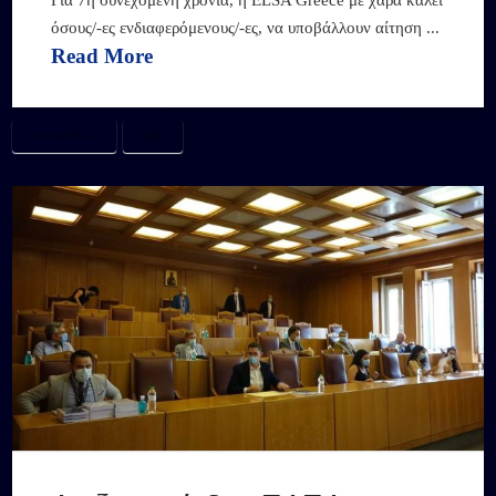
όσους/-ες ενδιαφερόμενους/-ες, να υποβάλλουν αίτηση ...
Read More
#ELSAGREECE
#ΕΔΕΔ