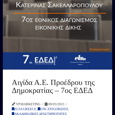
Αιγίδα Α.Ε. Προέδρου της
Δημοκρατίας – 7ος ΕΔΕΔ
VP.MARKETING
09/03/2021
ELSA GREECE
,
UNCATEGORIZED
,
ΑΚΑΔΗΜΑΪΚΕΣ ΔΡΑΣΤΗΡΙΟΤΗΤΕΣ
,