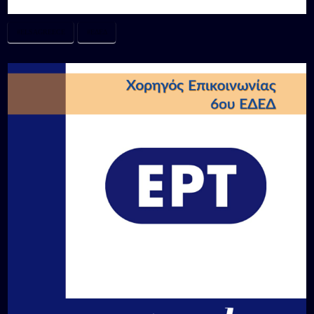
#ELSAGREECE
#ΕΔΕΔ