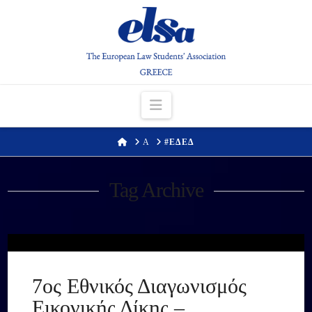
Navigation
HOME
Α
#ΕΔΕΔ
Tag Archive
7ος Εθνικός Διαγωνισμός
Εικονικής Δίκης –