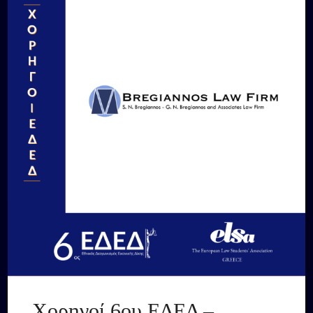
Χορηγοί 6ου ΕΔΕΔ –