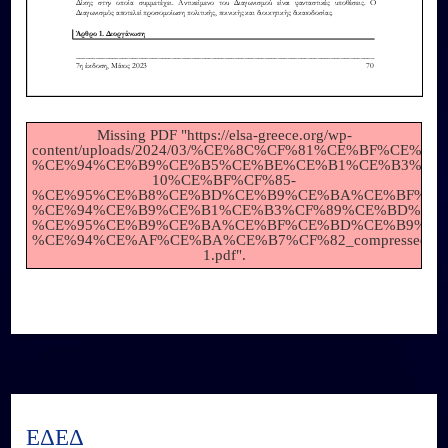
Missing PDF "https://elsa-greece.org/wp-
content/uploads/2024/03/%CE%8C%CF%81%CE%BF%CE%B9-
%CE%94%CE%B9%CE%B5%CE%BE%CE%B1%CE%B3%CF%
10%CE%BF%CF%85-
%CE%95%CE%B8%CE%BD%CE%B9%CE%BA%CE%BF%CF
%CE%94%CE%B9%CE%B1%CE%B3%CF%89%CE%BD%CE%
%CE%95%CE%B9%CE%BA%CE%BF%CE%BD%CE%B9%CE
%CE%94%CE%AF%CE%BA%CE%B7%CF%82_compressed-
1.pdf".
ΕΔΕΔ